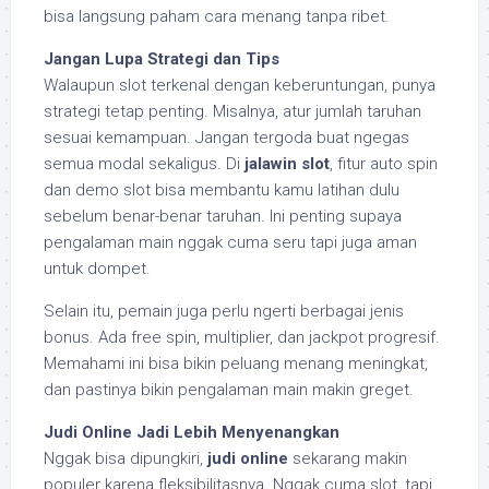
bisa langsung paham cara menang tanpa ribet.
Jangan Lupa Strategi dan Tips
Walaupun slot terkenal dengan keberuntungan, punya
strategi tetap penting. Misalnya, atur jumlah taruhan
sesuai kemampuan. Jangan tergoda buat ngegas
semua modal sekaligus. Di
jalawin slot
, fitur auto spin
dan demo slot bisa membantu kamu latihan dulu
sebelum benar-benar taruhan. Ini penting supaya
pengalaman main nggak cuma seru tapi juga aman
untuk dompet.
Selain itu, pemain juga perlu ngerti berbagai jenis
bonus. Ada free spin, multiplier, dan jackpot progresif.
Memahami ini bisa bikin peluang menang meningkat,
dan pastinya bikin pengalaman main makin greget.
Judi Online Jadi Lebih Menyenangkan
Nggak bisa dipungkiri,
judi online
sekarang makin
populer karena fleksibilitasnya. Nggak cuma slot, tapi