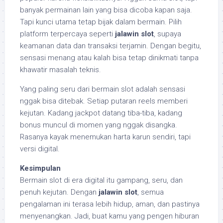
banyak permainan lain yang bisa dicoba kapan saja.
Tapi kunci utama tetap bijak dalam bermain. Pilih
platform terpercaya seperti
jalawin slot
, supaya
keamanan data dan transaksi terjamin. Dengan begitu,
sensasi menang atau kalah bisa tetap dinikmati tanpa
khawatir masalah teknis.
Yang paling seru dari bermain slot adalah sensasi
nggak bisa ditebak. Setiap putaran reels memberi
kejutan. Kadang jackpot datang tiba-tiba, kadang
bonus muncul di momen yang nggak disangka.
Rasanya kayak menemukan harta karun sendiri, tapi
versi digital.
Kesimpulan
Bermain slot di era digital itu gampang, seru, dan
penuh kejutan. Dengan
jalawin slot
, semua
pengalaman ini terasa lebih hidup, aman, dan pastinya
menyenangkan. Jadi, buat kamu yang pengen hiburan