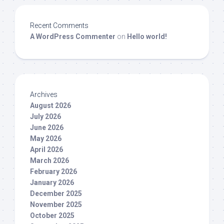
Recent Comments
A WordPress Commenter
on
Hello world!
Archives
August 2026
July 2026
June 2026
May 2026
April 2026
March 2026
February 2026
January 2026
December 2025
November 2025
October 2025