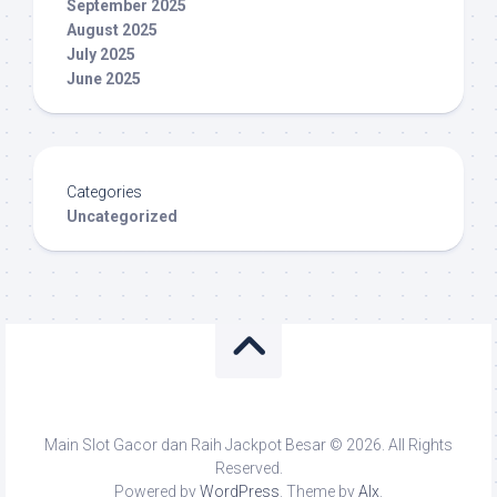
September 2025
August 2025
July 2025
June 2025
Categories
Uncategorized
Main Slot Gacor dan Raih Jackpot Besar © 2026. All Rights
Reserved.
Powered by
WordPress
. Theme by
Alx
.