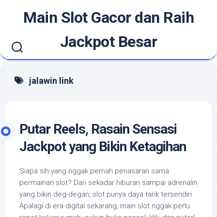
Skip
Main Slot Gacor dan Raih
to
content
Jackpot Besar
jalawin link
Putar Reels, Rasain Sensasi
Jackpot yang Bikin Ketagihan
Siapa sih yang nggak pernah penasaran sama
permainan slot? Dari sekadar hiburan sampai adrenalin
yang bikin deg-degan, slot punya daya tarik tersendiri.
Apalagi di era digital sekarang, main slot nggak perlu