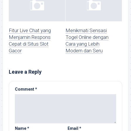
Fitur Live Chat yang
Menikmati Sensasi
Menjamin Respons
Togel Online dengan
Cepat di Situs Slot
Cara yang Lebih
Gacor
Modern dan Seru
Leave a Reply
Comment
*
Name
*
Email
*