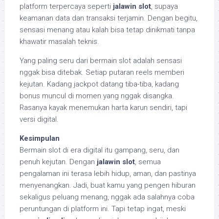
platform terpercaya seperti
jalawin slot
, supaya
keamanan data dan transaksi terjamin. Dengan begitu,
sensasi menang atau kalah bisa tetap dinikmati tanpa
khawatir masalah teknis.
Yang paling seru dari bermain slot adalah sensasi
nggak bisa ditebak. Setiap putaran reels memberi
kejutan. Kadang jackpot datang tiba-tiba, kadang
bonus muncul di momen yang nggak disangka.
Rasanya kayak menemukan harta karun sendiri, tapi
versi digital.
Kesimpulan
Bermain slot di era digital itu gampang, seru, dan
penuh kejutan. Dengan
jalawin slot
, semua
pengalaman ini terasa lebih hidup, aman, dan pastinya
menyenangkan. Jadi, buat kamu yang pengen hiburan
sekaligus peluang menang, nggak ada salahnya coba
peruntungan di platform ini. Tapi tetap ingat, meski