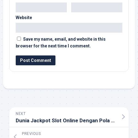
Website
Save my name, email, and website in this
browser for the next time I comment.
NEXT
Dunia Jackpot Slot Online Dengan Pola Anti Zonk
PREVIOUS