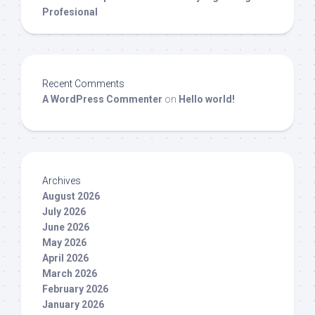
Profesional
Recent Comments
A WordPress Commenter
on
Hello world!
Archives
August 2026
July 2026
June 2026
May 2026
April 2026
March 2026
February 2026
January 2026