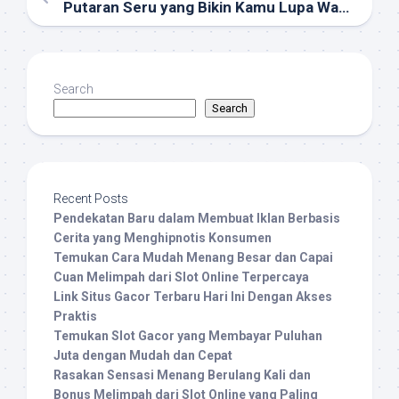
Putaran Seru yang Bikin Kamu Lupa Waktu
Search
Search
Recent Posts
Pendekatan Baru dalam Membuat Iklan Berbasis
Cerita yang Menghipnotis Konsumen
Temukan Cara Mudah Menang Besar dan Capai
Cuan Melimpah dari Slot Online Terpercaya
Link Situs Gacor Terbaru Hari Ini Dengan Akses
Praktis
Temukan Slot Gacor yang Membayar Puluhan
Juta dengan Mudah dan Cepat
Rasakan Sensasi Menang Berulang Kali dan
Bonus Melimpah dari Slot Online yang Paling