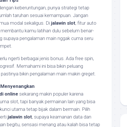
dan Tips
dengan keberuntungan, punya strategi tetap
r jumlah taruhan sesuai kemampuan. Jangan
mua modal sekaligus. Di
jalawin slot
, fitur auto
a membantu kamu latihan dulu sebelum benar-
ting supaya pengalaman main nggak cuma seru
ompet.
erlu ngerti berbagai jenis bonus. Ada free spin,
progresif. Memahami ini bisa bikin peluang
pastinya bikin pengalaman main makin greget.
ih Menyenangkan
di online
sekarang makin populer karena
cuma slot, tapi banyak permainan lain yang bisa
kunci utama tetap bijak dalam bermain. Pilih
erti
jalawin slot
, supaya keamanan data dan
gan begitu, sensasi menang atau kalah bisa tetap