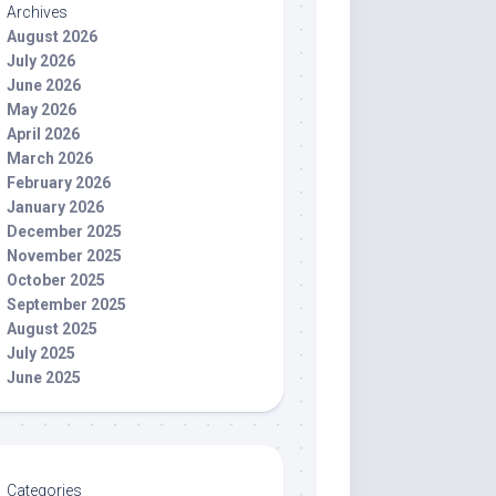
Archives
August 2026
July 2026
June 2026
May 2026
April 2026
March 2026
February 2026
January 2026
December 2025
November 2025
October 2025
September 2025
August 2025
July 2025
June 2025
Categories