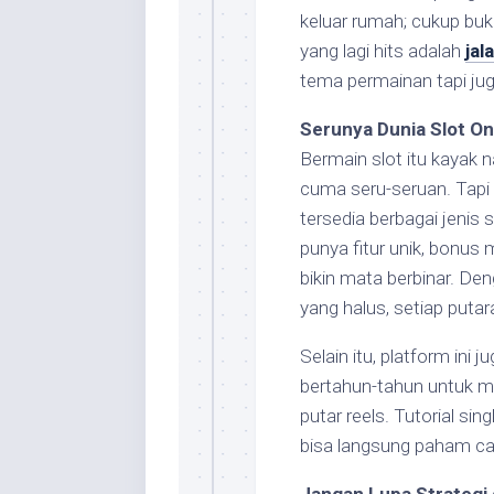
keluar rumah; cukup buka
yang lagi hits adalah
jal
tema permainan tapi ju
Serunya Dunia Slot On
Bermain slot itu kayak 
cuma seru-seruan. Tapi i
tersedia berbagai jenis
punya fitur unik, bonus 
bikin mata berbinar. D
yang halus, setiap put
Selain itu, platform in
bertahun-tahun untuk mul
putar reels. Tutorial sin
bisa langsung paham ca