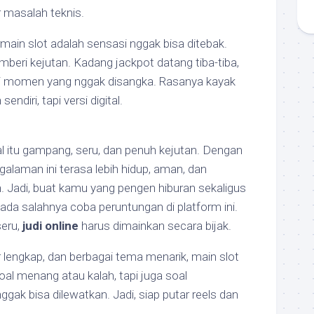
r masalah teknis.
rmain slot adalah sensasi nggak bisa ditebak.
mberi kejutan. Kadang jackpot datang tiba-tiba,
i momen yang nggak disangka. Rasanya kayak
diri, tapi versi digital.
tal itu gampang, seru, dan penuh kejutan. Dengan
alaman ini terasa lebih hidup, aman, dan
 Jadi, buat kamu yang pengen hiburan sekaligus
da salahnya coba peruntungan di platform ini.
seru,
judi online
harus dimainkan secara bijak.
r lengkap, dan berbagai tema menarik, main slot
l menang atau kalah, tapi juga soal
gak bisa dilewatkan. Jadi, siap putar reels dan