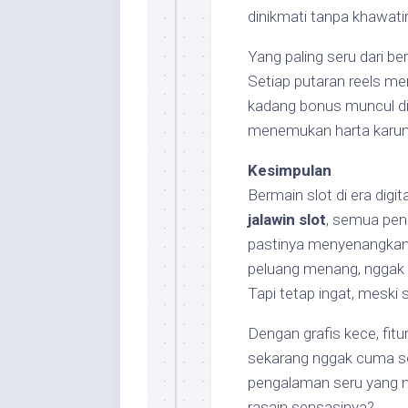
dinikmati tanpa khawati
Yang paling seru dari be
Setiap putaran reels me
kadang bonus muncul d
menemukan harta karun sen
Kesimpulan
Bermain slot di era digi
jalawin slot
, semua peng
pastinya menyenangkan.
peluang menang, nggak a
Tapi tetap ingat, meski 
Dengan grafis kece, fitu
sekarang nggak cuma soa
pengalaman seru yang ng
rasain sensasinya?