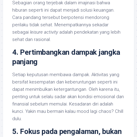
Sebagian orang terjebak dalam imajinasi bahwa
hiburan seperti ini dapat menjadi solusi keuangan.
Cara pandang tersebut berpotensi mendorong
perilaku tidak sehat. Menempatkannya sekadar
sebagai
leisure activity
adalah pendekatan yang lebih
sehat dan rasional.
4. Pertimbangkan dampak jangka
panjang
Setiap keputusan membawa dampak. Aktivitas yang
bersifat kesempatan dan keberuntungan seperti ini
dapat menimbulkan ketergantungan. Oleh karena itu,
penting untuk selalu sadar akan kondisi emosional dan
finansial sebelum memulai. Kesadaran diri adalah
kunci. Yakin mau bermain kalau mood lagi chaos? Chill
dulu.
5. Fokus pada pengalaman, bukan