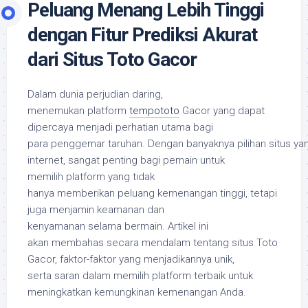
Peluang Menang Lebih Tinggi
dengan Fitur Prediksi Akurat
dari Situs Toto Gacor
Dalam dunia perjudian daring,
menemukan platform
tempototo
Gacor yang dapat
dipercaya menjadi perhatian utama bagi
para penggemar taruhan. Dengan banyaknya pilihan situs yan
internet, sangat penting bagi pemain untuk
memilih platform yang tidak
hanya memberikan peluang kemenangan tinggi, tetapi
juga menjamin keamanan dan
kenyamanan selama bermain. Artikel ini
akan membahas secara mendalam tentang situs Toto
Gacor, faktor-faktor yang menjadikannya unik,
serta saran dalam memilih platform terbaik untuk
meningkatkan kemungkinan kemenangan Anda.