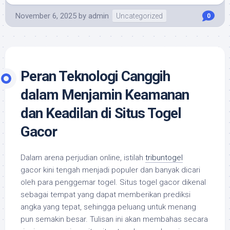
November 6, 2025
by
admin
Uncategorized
0
Peran Teknologi Canggih
dalam Menjamin Keamanan
dan Keadilan di Situs Togel
Gacor
Dalam arena perjudian online, istilah
tribuntogel
gacor kini tengah menjadi populer dan banyak dicari
oleh para penggemar togel. Situs togel gacor dikenal
sebagai tempat yang dapat memberikan prediksi
angka yang tepat, sehingga peluang untuk menang
pun semakin besar. Tulisan ini akan membahas secara