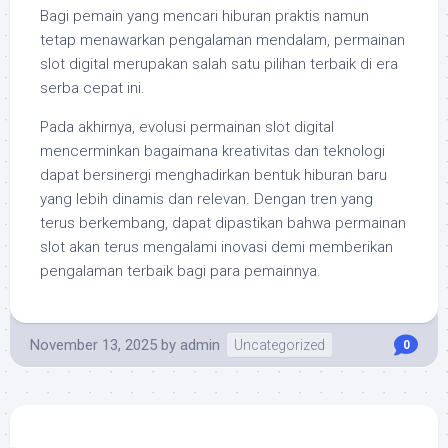
Bagi pemain yang mencari hiburan praktis namun
tetap menawarkan pengalaman mendalam, permainan
slot digital merupakan salah satu pilihan terbaik di era
serba cepat ini.
Pada akhirnya, evolusi permainan slot digital
mencerminkan bagaimana kreativitas dan teknologi
dapat bersinergi menghadirkan bentuk hiburan baru
yang lebih dinamis dan relevan. Dengan tren yang
terus berkembang, dapat dipastikan bahwa permainan
slot akan terus mengalami inovasi demi memberikan
pengalaman terbaik bagi para pemainnya.
November 13, 2025
by
admin
Uncategorized
0