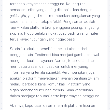
terhadap kenyamanan pengguna. Keunggulan
semacam inilah yang sering diasosiasikan dengan
golden jitu
, yang dikenal memberikan pengalaman yang
sederhana namun tetap efektif. Pengalaman adalah
raja — kalau platform bikin pengguna pusing, langsung
skip aja. Hidup terlalu singkat buat loading yang muter
terus kayak hubungan yang nggak pasti.
Selain itu, lakukan penelitian melalui ulasan dari
pengguna lain. Testimoni bisa menjadi gambaran awal
mengenai kualitas layanan. Namun, tetap kritis dalam
membaca ulasan dan pastikan untuk menyaring
informasi yang terlalu subjektif. Pertimbangkan juga
apakah platform menyediakan layanan bantuan 24 jam
melalui berbagai kanal komunikasi. Platform yang
sigap menangani keluhan menunjukkan keseriusan
dalam menjaga reputasi serta kepercayaan pengguna.
Akhirnya, keputusan dalam memilih platform hiburan