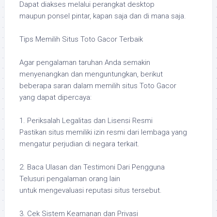
Dapat diakses melalui perangkat desktop
maupun ponsel pintar, kapan saja dan di mana saja.
Tips Memilih Situs Toto Gacor Terbaik
Agar pengalaman taruhan Anda semakin
menyenangkan dan menguntungkan, berikut
beberapa saran dalam memilih situs Toto Gacor
yang dapat dipercaya:
1. Periksalah Legalitas dan Lisensi Resmi
Pastikan situs memiliki izin resmi dari lembaga yang
mengatur perjudian di negara terkait.
2. Baca Ulasan dan Testimoni Dari Pengguna
Telusuri pengalaman orang lain
untuk mengevaluasi reputasi situs tersebut.
3. Cek Sistem Keamanan dan Privasi