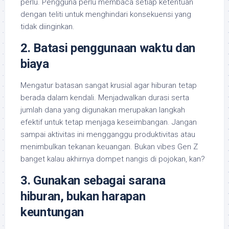
perlu. Pengguna perlu membaca setiap ketentuan
dengan teliti untuk menghindari konsekuensi yang
tidak diinginkan.
2. Batasi penggunaan waktu dan
biaya
Mengatur batasan sangat krusial agar hiburan tetap
berada dalam kendali. Menjadwalkan durasi serta
jumlah dana yang digunakan merupakan langkah
efektif untuk tetap menjaga keseimbangan. Jangan
sampai aktivitas ini mengganggu produktivitas atau
menimbulkan tekanan keuangan. Bukan vibes Gen Z
banget kalau akhirnya dompet nangis di pojokan, kan?
3. Gunakan sebagai sarana
hiburan, bukan harapan
keuntungan