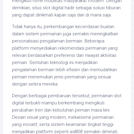
mengikuti ritme mobilitas masyarakat modern. Dengan
demikian, situs slot digital hadir sebagai solusi hiburan
yang dapat dinikmati kapan saja dan di mana saja.
Tidak hanya itu, perkembangan kecerdasan buatan
dalam sistem permainan juga semakin meningkatkan
personalisasi pengalaman bermain. Beberapa
platform menyediakan rekomendasi permainan yang
relevan berdasarkan preferensi dan riwayat aktivitas
pemain. Sentuhan teknologi ini menjadikan
pengalaman bermain lebih efisien dan memudahkan
pemain menemukan jenis permainan yang sesuai
dengan selera mereka.
Dengan berbagai pembaruan tersebut, permainan slot
digital terbukti mampu berkembang mengikuti
perubahan tren dan kebutuhan pemain masa kini.
Desain visual yang modern, mekanisme permainan
yang inovatif, serta sistem keamanan tingkat tinggi
menjadikan platform seperti
wd808
semakin diminati.