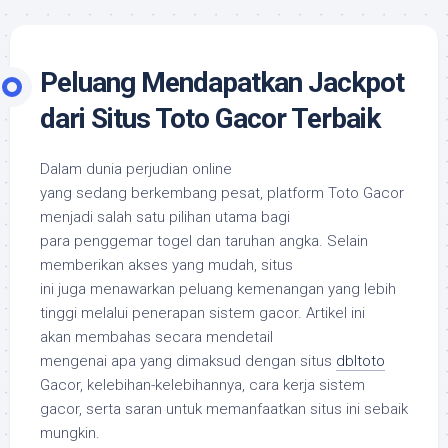
Peluang Mendapatkan Jackpot
dari Situs Toto Gacor Terbaik
Dalam dunia perjudian online
yang sedang berkembang pesat, platform Toto Gacor
menjadi salah satu pilihan utama bagi
para penggemar togel dan taruhan angka. Selain
memberikan akses yang mudah, situs
ini juga menawarkan peluang kemenangan yang lebih
tinggi melalui penerapan sistem gacor. Artikel ini
akan membahas secara mendetail
mengenai apa yang dimaksud dengan situs
dbltoto
Gacor, kelebihan-kelebihannya, cara kerja sistem
gacor, serta saran untuk memanfaatkan situs ini sebaik
mungkin.