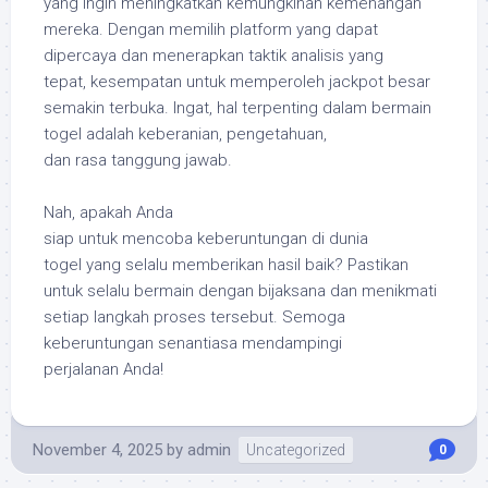
yang ingin meningkatkan kemungkinan kemenangan
mereka. Dengan memilih platform yang dapat
dipercaya dan menerapkan taktik analisis yang
tepat, kesempatan untuk memperoleh jackpot besar
semakin terbuka. Ingat, hal terpenting dalam bermain
togel adalah keberanian, pengetahuan,
dan rasa tanggung jawab.
Nah, apakah Anda
siap untuk mencoba keberuntungan di dunia
togel yang selalu memberikan hasil baik? Pastikan
untuk selalu bermain dengan bijaksana dan menikmati
setiap langkah proses tersebut. Semoga
keberuntungan senantiasa mendampingi
perjalanan Anda!
November 4, 2025
by
admin
Uncategorized
0