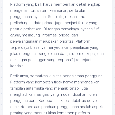
Platform yang baik harus memberikan detail lengkap
mengenai fitur, sistem keamanan, serta alur
penggunaan layanan. Selain itu, mekanisme
perlindungan data pribadi juga menjadi faktor yang
patut diperhatikan. Di tengah banyaknya layanan
judi
online
, melindungi informasi pribadi dari
penyalahgunaan merupakan prioritas. Platform
terpercaya biasanya menyediakan penjelasan yang
jelas mengenai pengelolaan data, sistem enkripsi, dan
dukungan pelanggan yang responsif jika terjadi
kendala.
Berikutnya, perhatikan kualitas pengalaman pengguna.
Platform yang kompeten tidak hanya mengandalkan
tampilan antarmuka yang menarik, tetapi juga
menghadirkan navigasi yang mudah dipahami oleh
pengguna baru. Kecepatan akses, stabilitas server,
dan ketersediaan panduan penggunaan adalah aspek
penting yang menunjukkan komitmen platform