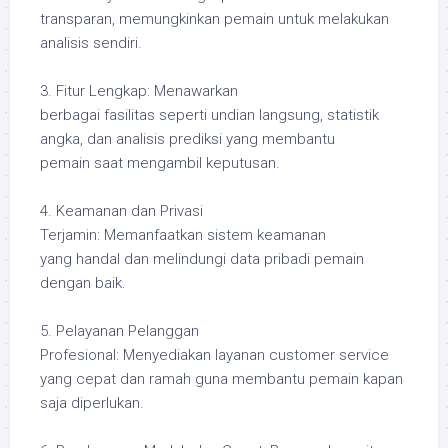
transparan, memungkinkan pemain untuk melakukan
analisis sendiri.
3. Fitur Lengkap: Menawarkan
berbagai fasilitas seperti undian langsung, statistik
angka, dan analisis prediksi yang membantu
pemain saat mengambil keputusan.
4. Keamanan dan Privasi
Terjamin: Memanfaatkan sistem keamanan
yang handal dan melindungi data pribadi pemain
dengan baik.
5. Pelayanan Pelanggan
Profesional: Menyediakan layanan customer service
yang cepat dan ramah guna membantu pemain kapan
saja diperlukan.