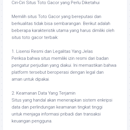
Ciri-Ciri Situs Toto Gacor yang Perlu Diketahui
Memilih situs Toto Gacor yang bereputasi dan
berkualitas tidak bisa sembarangan. Berikut adalah
beberapa karakteristik utama yang harus dimiliki oleh
situs toto gacor terbaik:
1. Lisensi Resmi dan Legalitas Yang Jelas
Periksa bahwa situs memiliki izin resmi dari badan
pengatur perjudian yang diakui. Ini memastikan bahwa
platform tersebut beroperasi dengan legal dan
aman untuk dipakai.
2. Keamanan Data Yang Terjamin
Situs yang handal akan menerapkan sistem enkripsi
data dan perlindungan keamanan tingkat tinggi
untuk menjaga informasi pribadi dan transaksi
keuangan pengguna.