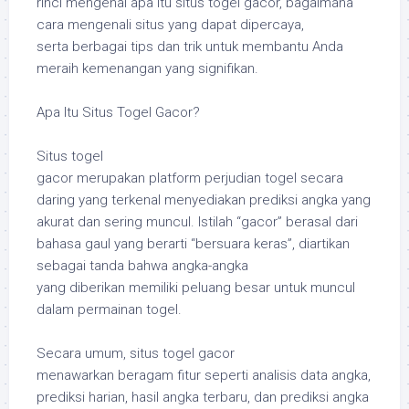
rinci mengenai apa itu situs togel gacor, bagaimana
cara mengenali situs yang dapat dipercaya,
serta berbagai tips dan trik untuk membantu Anda
meraih kemenangan yang signifikan.
Apa Itu Situs Togel Gacor?
Situs togel
gacor merupakan platform perjudian togel secara
daring yang terkenal menyediakan prediksi angka yang
akurat dan sering muncul. Istilah “gacor” berasal dari
bahasa gaul yang berarti “bersuara keras”, diartikan
sebagai tanda bahwa angka-angka
yang diberikan memiliki peluang besar untuk muncul
dalam permainan togel.
Secara umum, situs togel gacor
menawarkan beragam fitur seperti analisis data angka,
prediksi harian, hasil angka terbaru, dan prediksi angka