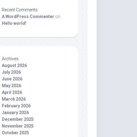
Recent Comments
A WordPress Commenter
on
Hello world!
Archives
August 2026
July 2026
June 2026
May 2026
April 2026
March 2026
February 2026
January 2026
December 2025
November 2025
October 2025