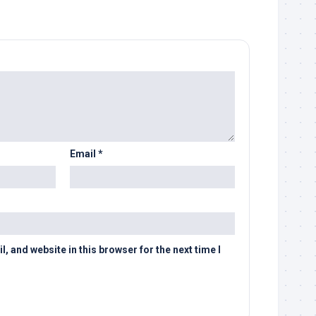
Email
*
 and website in this browser for the next time I