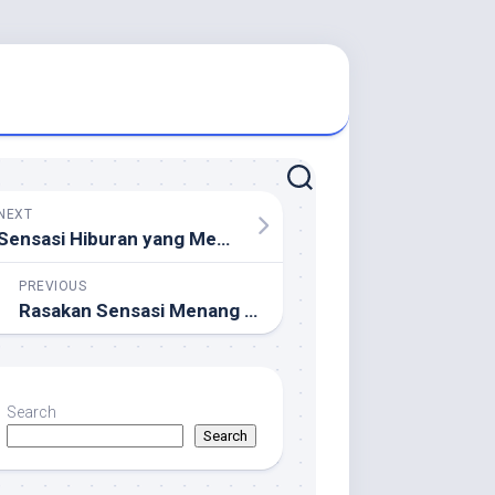
NEXT
Sensasi Hiburan yang Menghibur di Waktu Luang Anda
PREVIOUS
Rasakan Sensasi Menang yang Nggak Biasa di Tempat Paling Seru
Search
Search