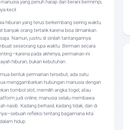
isi manusia yang penuh harap dan berani bermimpi,
a kecil.
nia hiburan yang terus berkembang seiring waktu.
t banyak orang tertarik karena bisa dimainkan
saja. Namun, justru di sinilah tantangannya:
buat seseorang lupa waktu. Bermain secara
penting—karena pada akhirnya, permainan ini
ilayah hiburan, bukan kebutuhan.
semua bentuk permainan tersebut, ada satu
ua menggambarkan hubungan manusia dengan
kan tombol slot, memilih angka togel, atau
atform judi online, manusia selalu membawa
h nasib. Kadang berhasil, kadang tidak, dan di
hnya—sebuah refleksi tentang bagaimana kita
 dalam hidup.