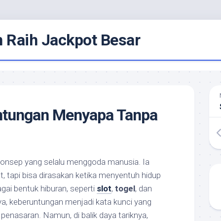
n Raih Jackpot Besar
ntungan Menyapa Tanpa
onsep yang selalu menggoda manusia. Ia
at, tapi bisa dirasakan ketika menyentuh hidup
ai bentuk hiburan, seperti
slot
,
togel
, dan
ya, keberuntungan menjadi kata kunci yang
enasaran. Namun, di balik daya tariknya,