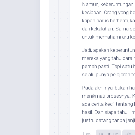
Namun, keberuntungan bu
kesiapan. Orang yang b
kapan harus berhenti, k
dari kekalahan. Sama sep
untuk memahami arti k
Jadi, apakah keberuntu
mereka yang tahu cara
pernah pasti. Tapi satu 
selalu punya pelajaran 
Pada akhirnya, bukan ha
menikmati prosesnya. Ka
ada cerita kecil tentan
hasil. Dan siapa tahu—mu
justru datang tanpa janji
Tags:
judi online
slot