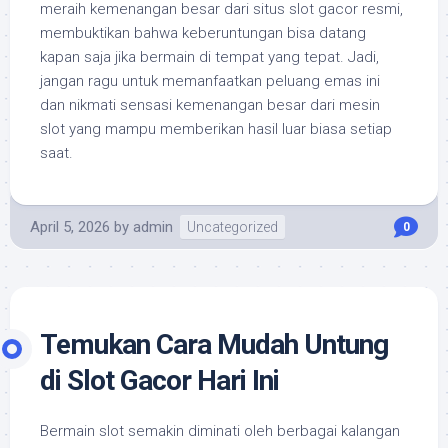
meraih kemenangan besar dari situs slot gacor resmi,
membuktikan bahwa keberuntungan bisa datang
kapan saja jika bermain di tempat yang tepat. Jadi,
jangan ragu untuk memanfaatkan peluang emas ini
dan nikmati sensasi kemenangan besar dari mesin
slot yang mampu memberikan hasil luar biasa setiap
saat.
April 5, 2026
by
admin
Uncategorized
0
Temukan Cara Mudah Untung
di Slot Gacor Hari Ini
Bermain slot semakin diminati oleh berbagai kalangan