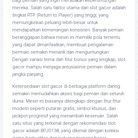
bagi pemain yang ingin merasakan keberuntungan
mereka. Salah satu faktor utama dari slot gacor adalah
tingkat RTP (Return to Player) yang tinggi, yang
memungkinkan peluang lebih besar untuk
mendapatkan kemenangan konsisten. Banyak pemain
beranggapan bahwa mesin ini memiliki pola tertentu
yang dapat dimanfaatkan, membuat pengalaman
bermain semakin menarik dan menguntungkan.
Dengan variasi tema dan fitur bonus yang lengkap, slot
gacor mampu menjaga antusiasme pemain dalam
jangka panjang.
Ketersediaan slot gacor di berbagai platform daring
semakin memudahkan akses bagi pemain dari seluruh
dunia. Mesin ini biasanya dilengkapi dengan fitur-fitur
modern seperti putaran gratis, simbol khusus, dan
jackpot progresif yang menambah keseruan. Salah
satu situs yang terkenal dengan rekomendasi slot
gacor adalah BPJS138, yang dikenal dengan koleksi