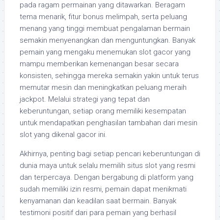
pada ragam permainan yang ditawarkan. Beragam
tema menarik, fitur bonus melimpah, serta peluang
menang yang tinggi membuat pengalaman bermain
semakin menyenangkan dan menguntungkan. Banyak
pemain yang mengaku menemukan slot gacor yang
mampu memberikan kemenangan besar secara
konsisten, sehingga mereka semakin yakin untuk terus
memutar mesin dan meningkatkan peluang meraih
jackpot. Melalui strategi yang tepat dan
keberuntungan, setiap orang memiliki kesempatan
untuk mendapatkan penghasilan tambahan dari mesin
slot yang dikenal gacor ini.
Akhirnya, penting bagi setiap pencari keberuntungan di
dunia maya untuk selalu memilih situs slot yang resmi
dan terpercaya. Dengan bergabung di platform yang
sudah memiliki izin resmi, pemain dapat menikmati
kenyamanan dan keadilan saat bermain. Banyak
testimoni positif dari para pemain yang berhasil