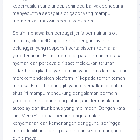
keberhasilan yang tinggi, sehingga banyak pengguna
menyebutnya sebagai slot gacor yang mampu
memberikan maxwin secara konsisten.
Selain menawarkan berbagai jenis permainan slot
menarik, Meme4D juga dikenal dengan layanan
pelanggan yang responsif serta sistem keamanan
yang terjamin. Hal ini membuat para pemain merasa
nyaman dan percaya diri saat melakukan taruhan.
Tidak heran jika banyak pemain yang terus kembali dan
merekomendasikan platform ini kepada teman-teman
mereka. Fitur-fitur canggih yang disematkan di dalam
situs ini mampu mendukung pengalaman bermain
yang lebih seru dan menguntungkan, termasuk fitur
autoplay dan fitur bonus yang melimpah. Dengan kata
lain, Meme4D benar-benar mengutamakan
kenyamanan dan kemenangan pengguna, sehingga
menjadi pilihan utama para pencari keberuntungan di
dunia maya.