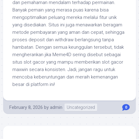
dan pemahaman mendalam terhadap permainan.
Banyak pemain yang merasa puas karena bisa
mengoptimalkan peluang mereka melalui fitur unik
yang disediakan. Situs ini juga menawarkan beragam
metode pembayaran yang aman dan cepat, sehingga
proses deposit dan withdraw berlangsung tanpa
hambatan. Dengan semua keunggulan tersebut, tidak
mengherankan jika Meme4D sering disebut sebagai
situs slot gacor yang mampu memberikan slot gacor
maxwin secara konsisten. Jadi, jangan ragu untuk
mencoba keberuntungan dan meraih kemenangan
besar di platform ini!
February 8, 2026
by
admin
Uncategorized
0