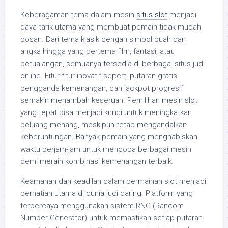
Keberagaman tema dalam mesin
situs slot
menjadi
daya tarik utama yang membuat pemain tidak mudah
bosan. Dari tema klasik dengan simbol buah dan
angka hingga yang bertema film, fantasi, atau
petualangan, semuanya tersedia di berbagai situs judi
online. Fitur-fitur inovatif seperti putaran gratis,
pengganda kemenangan, dan jackpot progresif
semakin menambah keseruan. Pemilihan mesin slot
yang tepat bisa menjadi kunci untuk meningkatkan
peluang menang, meskipun tetap mengandalkan
keberuntungan. Banyak pemain yang menghabiskan
waktu berjam-jam untuk mencoba berbagai mesin
demi meraih kombinasi kemenangan terbaik.
Keamanan dan keadilan dalam permainan slot menjadi
perhatian utama di dunia judi daring. Platform yang
terpercaya menggunakan sistem RNG (Random
Number Generator) untuk memastikan setiap putaran