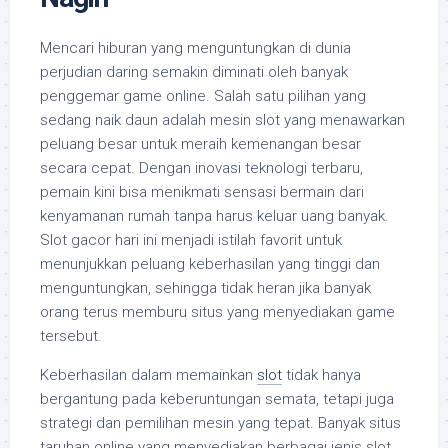
Mencari hiburan yang menguntungkan di dunia
perjudian daring semakin diminati oleh banyak
penggemar game online. Salah satu pilihan yang
sedang naik daun adalah mesin slot yang menawarkan
peluang besar untuk meraih kemenangan besar
secara cepat. Dengan inovasi teknologi terbaru,
pemain kini bisa menikmati sensasi bermain dari
kenyamanan rumah tanpa harus keluar uang banyak.
Slot gacor hari ini menjadi istilah favorit untuk
menunjukkan peluang keberhasilan yang tinggi dan
menguntungkan, sehingga tidak heran jika banyak
orang terus memburu situs yang menyediakan game
tersebut.
Keberhasilan dalam memainkan
slot
tidak hanya
bergantung pada keberuntungan semata, tetapi juga
strategi dan pemilihan mesin yang tepat. Banyak situs
taruhan online yang menyediakan berbagai jenis slot