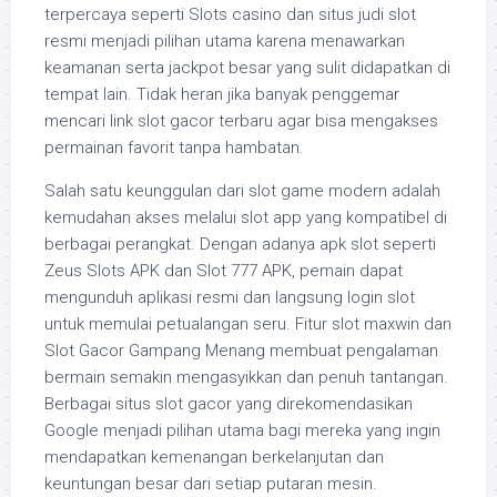
terpercaya seperti Slots casino dan situs judi slot
resmi menjadi pilihan utama karena menawarkan
keamanan serta jackpot besar yang sulit didapatkan di
tempat lain. Tidak heran jika banyak penggemar
mencari link slot gacor terbaru agar bisa mengakses
permainan favorit tanpa hambatan.
Salah satu keunggulan dari slot game modern adalah
kemudahan akses melalui slot app yang kompatibel di
berbagai perangkat. Dengan adanya apk slot seperti
Zeus Slots APK dan Slot 777 APK, pemain dapat
mengunduh aplikasi resmi dan langsung login slot
untuk memulai petualangan seru. Fitur slot maxwin dan
Slot Gacor Gampang Menang membuat pengalaman
bermain semakin mengasyikkan dan penuh tantangan.
Berbagai situs slot gacor yang direkomendasikan
Google menjadi pilihan utama bagi mereka yang ingin
mendapatkan kemenangan berkelanjutan dan
keuntungan besar dari setiap putaran mesin.