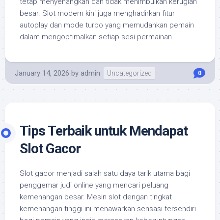
tetap menyenangkan dan tidak menimbulkan kerugian
besar. Slot modern kini juga menghadirkan fitur
autoplay dan mode turbo yang memudahkan pemain
dalam mengoptimalkan setiap sesi permainan.
January 14, 2026
by
admin
Uncategorized
0
Tips Terbaik untuk Mendapat
Slot Gacor
Slot gacor menjadi salah satu daya tarik utama bagi
penggemar judi online yang mencari peluang
kemenangan besar. Mesin slot dengan tingkat
kemenangan tinggi ini menawarkan sensasi tersendiri