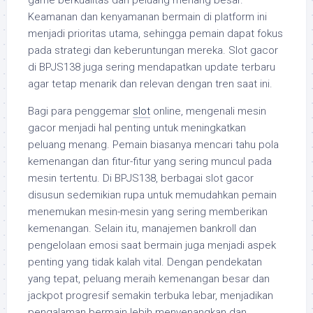
game berkualitas dan peluang menang besar.
Keamanan dan kenyamanan bermain di platform ini
menjadi prioritas utama, sehingga pemain dapat fokus
pada strategi dan keberuntungan mereka. Slot gacor
di BPJS138 juga sering mendapatkan update terbaru
agar tetap menarik dan relevan dengan tren saat ini.
Bagi para penggemar
slot
online, mengenali mesin
gacor menjadi hal penting untuk meningkatkan
peluang menang. Pemain biasanya mencari tahu pola
kemenangan dan fitur-fitur yang sering muncul pada
mesin tertentu. Di BPJS138, berbagai slot gacor
disusun sedemikian rupa untuk memudahkan pemain
menemukan mesin-mesin yang sering memberikan
kemenangan. Selain itu, manajemen bankroll dan
pengelolaan emosi saat bermain juga menjadi aspek
penting yang tidak kalah vital. Dengan pendekatan
yang tepat, peluang meraih kemenangan besar dan
jackpot progresif semakin terbuka lebar, menjadikan
pengalaman bermain lebih menyenangkan dan