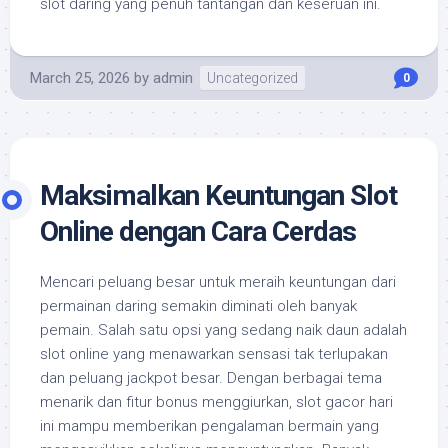
slot daring yang penuh tantangan dan keseruan ini.
March 25, 2026
by
admin
Uncategorized
0
Maksimalkan Keuntungan Slot
Online dengan Cara Cerdas
Mencari peluang besar untuk meraih keuntungan dari
permainan daring semakin diminati oleh banyak
pemain. Salah satu opsi yang sedang naik daun adalah
slot online yang menawarkan sensasi tak terlupakan
dan peluang jackpot besar. Dengan berbagai tema
menarik dan fitur bonus menggiurkan, slot gacor hari
ini mampu memberikan pengalaman bermain yang