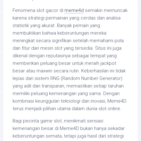
Fenomena slot gacor di
meme4d
semakin memuncak
karena strategi permainan yang cerdas dan analisa
statistik yang akurat. Banyak pemain yang
membuktikan bahwa keberuntungan mereka
meningkat secara signifikan setelah memahami pola
dan fitur dari mesin slot yang tersedia. Situs ini juga
dikenal dengan reputasinya sebagai tempat yang
memberikan peluang besar untuk meraih jackpot
besar atau maxwin secara rutin. Keberhasilan ini tidak
lepas dari sistem RNG (Random Number Generator)
yang adil dan transparan, memastikan setiap taruhan
memiliki peluang kemenangan yang sama. Dengan
kombinasi keunggulan teknologi dan inovasi, Meme4D
terus menjadi pilihan utama dalam dunia slot online.
Bagi pecinta game slot, menikmati sensasi
kemenangan besar di Meme4D bukan hanya sekadar
keberuntungan semata, tetapi juga hasil dari strategi