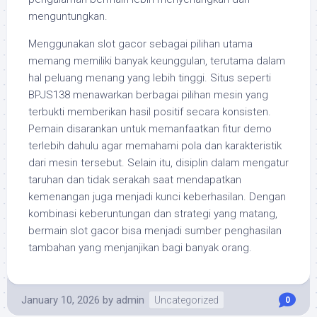
menguntungkan.
Menggunakan slot gacor sebagai pilihan utama
memang memiliki banyak keunggulan, terutama dalam
hal peluang menang yang lebih tinggi. Situs seperti
BPJS138 menawarkan berbagai pilihan mesin yang
terbukti memberikan hasil positif secara konsisten.
Pemain disarankan untuk memanfaatkan fitur demo
terlebih dahulu agar memahami pola dan karakteristik
dari mesin tersebut. Selain itu, disiplin dalam mengatur
taruhan dan tidak serakah saat mendapatkan
kemenangan juga menjadi kunci keberhasilan. Dengan
kombinasi keberuntungan dan strategi yang matang,
bermain slot gacor bisa menjadi sumber penghasilan
tambahan yang menjanjikan bagi banyak orang.
January 10, 2026
by
admin
Uncategorized
0