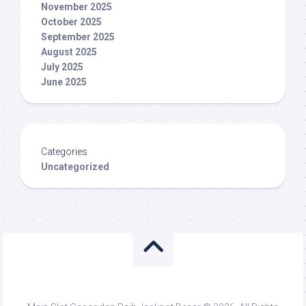
November 2025
October 2025
September 2025
August 2025
July 2025
June 2025
Categories
Uncategorized