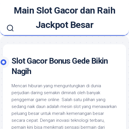
Skip
Main Slot Gacor dan Raih
to
content
Jackpot Besar
Slot Gacor Bonus Gede Bikin
Nagih
Mencari hiburan yang menguntungkan di dunia
perjudian daring semakin diminati oleh banyak
penggemar game online. Salah satu pilihan yang
sedang naik daun adalah mesin slot yang menawarkan
peluang besar untuk meraih kemenangan besar
secara cepat. Dengan inovasi teknologi terbaru,
pemain kini bisa menikmati sensasi bermain dari