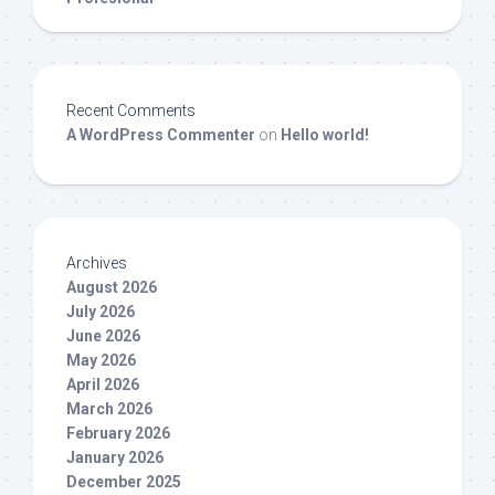
Recent Comments
A WordPress Commenter
on
Hello world!
Archives
August 2026
July 2026
June 2026
May 2026
April 2026
March 2026
February 2026
January 2026
December 2025