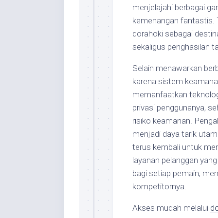
menjelajahi berbagai ga
kemenangan fantastis. T
dorahoki sebagai desti
sekaligus penghasilan 
Selain menawarkan berba
karena sistem keamanan 
memanfaatkan teknologi 
privasi penggunanya, se
risiko keamanan. Peng
menjadi daya tarik ut
terus kembali untuk me
layanan pelanggan yang 
bagi setiap pemain, me
kompetitornya.
Akses mudah melalui
do