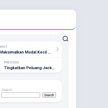
NEXT
Maksimalkan Modal Kecil Jadi Profit Besar di Bandar Toto Togel Online
PREVIOUS
Tingkatkan Peluang Jackpot di Situs Togel Online Toto Macau Secara Optimal
Search
Search