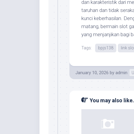
dan karakteristik dari me
taruhan dan tidak sera
kunci keberhasilan. Den
matang, bermain slot g
yang menjanjikan bagi b
Tags:
bpjs138
link sl
January 10, 2026
by
admin
U
You may also like.