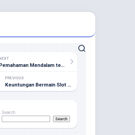
NEXT
Pemahaman Mendalam tentang Sistem Bonus di Situs Slot Gacor
PREVIOUS
Keuntungan Bermain Slot Gacor dengan Sistem Multi-Account
Search
Search