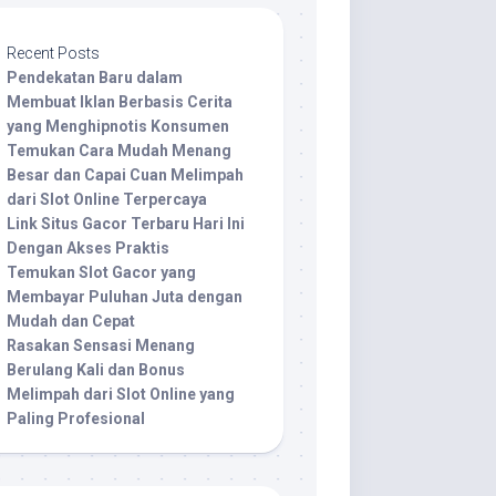
Recent Posts
Pendekatan Baru dalam
Membuat Iklan Berbasis Cerita
yang Menghipnotis Konsumen
Temukan Cara Mudah Menang
Besar dan Capai Cuan Melimpah
dari Slot Online Terpercaya
Link Situs Gacor Terbaru Hari Ini
Dengan Akses Praktis
Temukan Slot Gacor yang
Membayar Puluhan Juta dengan
Mudah dan Cepat
Rasakan Sensasi Menang
Berulang Kali dan Bonus
Melimpah dari Slot Online yang
Paling Profesional