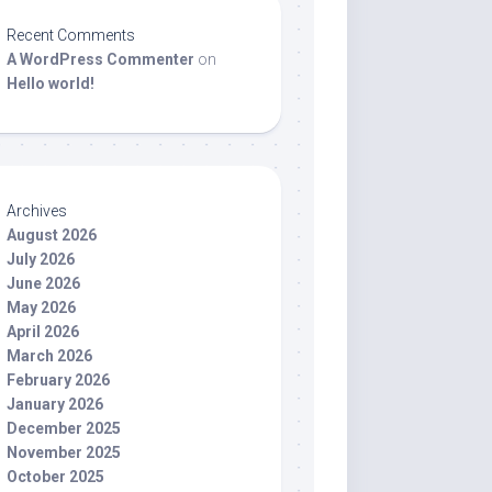
Recent Comments
A WordPress Commenter
on
Hello world!
Archives
August 2026
July 2026
June 2026
May 2026
April 2026
March 2026
February 2026
January 2026
December 2025
November 2025
October 2025