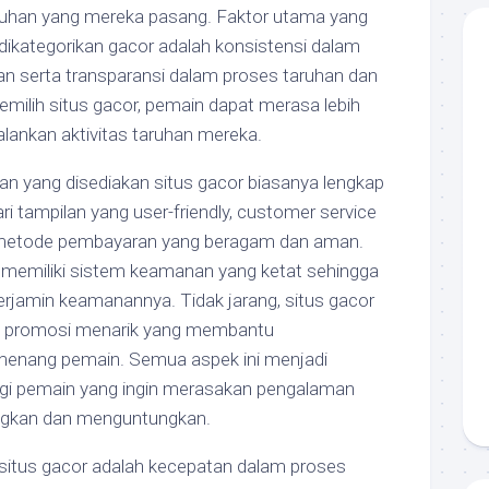
aruhan yang mereka pasang. Faktor utama yang
ikategorikan gacor adalah konsistensi dalam
 serta transparansi dalam proses taruhan dan
ilih situs gacor, pemain dapat merasa lebih
alankan aktivitas taruhan mereka.
yanan yang disediakan situs gacor biasanya lengkap
ari tampilan yang user-friendly, customer service
a metode pembayaran yang beragam dan aman.
l memiliki sistem keamanan yang ketat sehingga
rjamin keamanannya. Tidak jarang, situs gacor
 promosi menarik yang membantu
menang pemain. Semua aspek ini menjadi
gi pemain yang ingin merasakan pengalaman
ngkan dan menguntungkan.
 situs gacor adalah kecepatan dalam proses