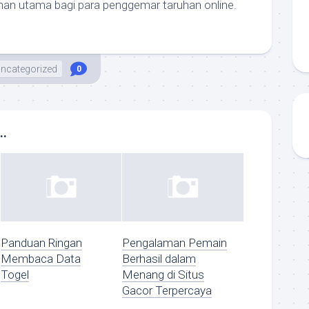
lihan utama bagi para penggemar taruhan online.
ncategorized
0
..
Panduan Ringan
Pengalaman Pemain
Membaca Data
Berhasil dalam
Togel
Menang di Situs
Gacor Terpercaya