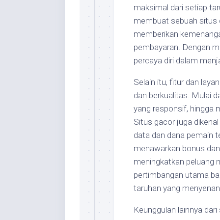
maksimal dari setiap t
membuat sebuah situs d
memberikan kemenangan
pembayaran. Dengan mem
percaya diri dalam menj
Selain itu, fitur dan la
dan berkualitas. Mulai d
yang responsif, hingg
Situs gacor juga dikena
data dan dana pemain te
menawarkan bonus dan
meningkatkan peluang 
pertimbangan utama ba
taruhan yang menyena
Keunggulan lainnya dari