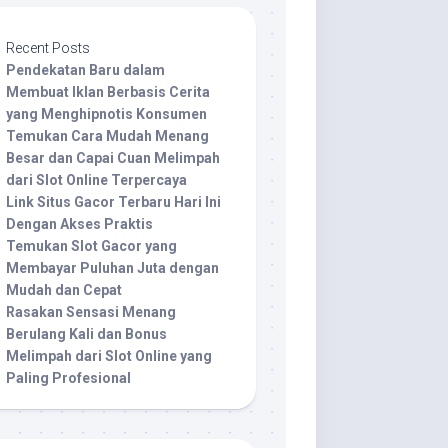
Recent Posts
Pendekatan Baru dalam
Membuat Iklan Berbasis Cerita
yang Menghipnotis Konsumen
Temukan Cara Mudah Menang
Besar dan Capai Cuan Melimpah
dari Slot Online Terpercaya
Link Situs Gacor Terbaru Hari Ini
Dengan Akses Praktis
Temukan Slot Gacor yang
Membayar Puluhan Juta dengan
Mudah dan Cepat
Rasakan Sensasi Menang
Berulang Kali dan Bonus
Melimpah dari Slot Online yang
Paling Profesional