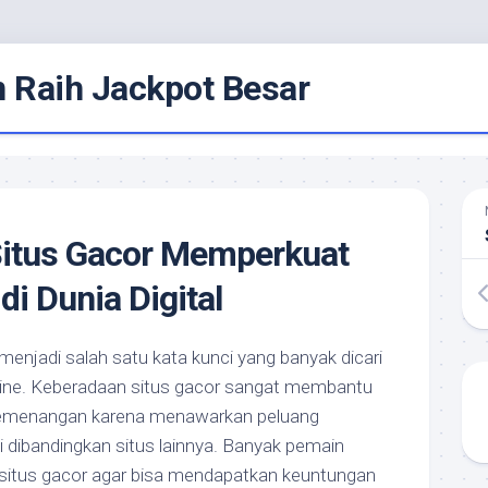
n Raih Jackpot Besar
itus Gacor Memperkuat
di Dunia Digital
menjadi salah satu kata kunci yang banyak dicari
nline. Keberadaan situs gacor sangat membantu
emenangan karena menawarkan peluang
i dibandingkan situs lainnya. Banyak pemain
situs gacor agar bisa mendapatkan keuntungan