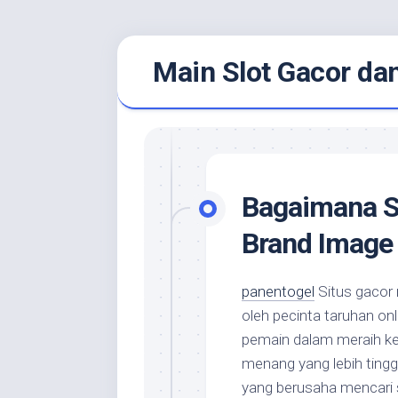
Skip
Main Slot Gacor da
to
content
Bagaimana S
Brand Image 
panentogel
Situs gacor 
oleh pecinta taruhan o
pemain dalam meraih k
menang yang lebih tingg
yang berusaha mencari 