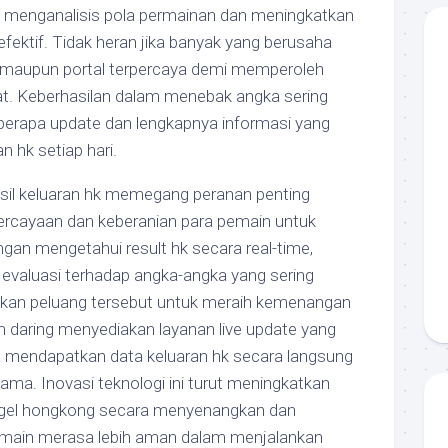
at menganalisis pola permainan dan meningkatkan
efektif. Tidak heran jika banyak yang berusaha
 maupun portal terpercaya demi memperoleh
pat. Keberhasilan dalam menebak angka sering
eberapa update dan lengkapnya informasi yang
n hk setiap hari.
hasil keluaran hk memegang peranan penting
cayaan dan keberanian para pemain untuk
ngan mengetahui result hk secara real-time,
 evaluasi terhadap angka-angka yang sering
an peluang tersebut untuk meraih kemenangan
rm daring menyediakan layanan live update yang
endapatkan data keluaran hk secara langsung
ma. Inovasi teknologi ini turut meningkatkan
gel hongkong secara menyenangkan dan
emain merasa lebih aman dalam menjalankan