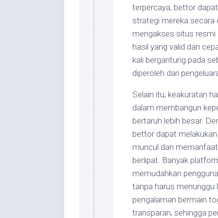
terpercaya, bettor dap
strategi mereka secara 
mengakses situs resmi
hasil yang valid dan ce
kali bergantung pada s
diperoleh dari pengeluara
Selain itu, keakuratan 
dalam membangun keper
bertaruh lebih besar. De
bettor dapat melakukan
muncul dan memanfaatk
berlipat. Banyak platfo
memudahkan pengguna m
tanpa harus menunggu la
pengalaman bermain to
transparan, sehingga p