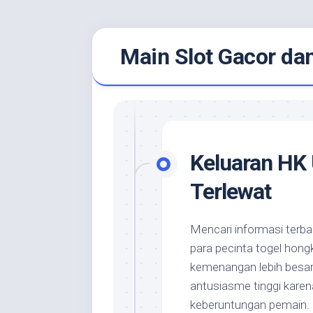
Skip
Main Slot Gacor da
to
content
Keluaran HK 
Terlewat
Mencari informasi terb
para pecinta togel hon
kemenangan lebih besar.
antusiasme tinggi karen
keberuntungan pemain. M