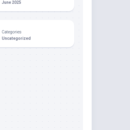
June 2025
Categories
Uncategorized