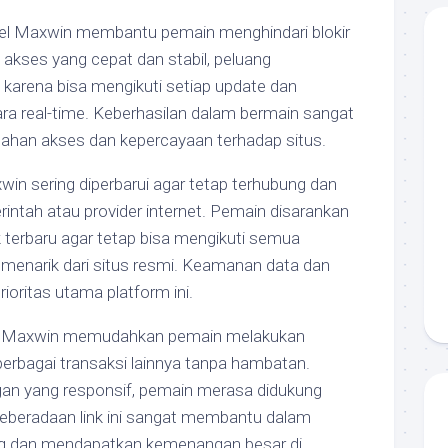
el Maxwin membantu pemain menghindari blokir
 akses yang cepat dan stabil, peluang
arena bisa mengikuti setiap update dan
a real-time. Keberhasilan dalam bermain sangat
han akses dan kepercayaan terhadap situs.
axwin sering diperbarui agar tetap terhubung dan
erintah atau provider internet. Pemain disarankan
 terbaru agar tetap bisa mengikuti semua
menarik dari situs resmi. Keamanan data dan
rioritas utama platform ini.
gel Maxwin memudahkan pemain melakukan
 berbagai transaksi lainnya tanpa hambatan.
an yang responsif, pemain merasa didukung
Keberadaan link ini sangat membantu dalam
g dan mendapatkan kemenangan besar di