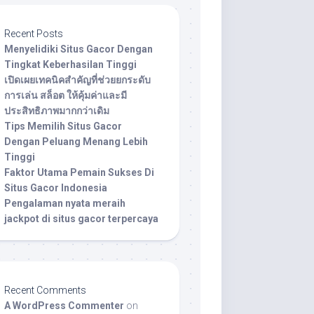
Recent Posts
Menyelidiki Situs Gacor Dengan
Tingkat Keberhasilan Tinggi
เปิดเผยเทคนิคสำคัญที่ช่วยยกระดับ
การเล่น สล็อต ให้คุ้มค่าและมี
ประสิทธิภาพมากกว่าเดิม
Tips Memilih Situs Gacor
Dengan Peluang Menang Lebih
Tinggi
Faktor Utama Pemain Sukses Di
Situs Gacor Indonesia
Pengalaman nyata meraih
jackpot di situs gacor terpercaya
Recent Comments
A WordPress Commenter
on