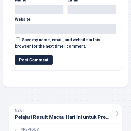
Name
*
Email
*
Website
Save my name, email, and website in this
browser for the next time I comment.
NEXT
Pelajari Result Macau Hari Ini untuk Prediksi Akurat dan Keuntungan Maksimal!
PREVIOUS