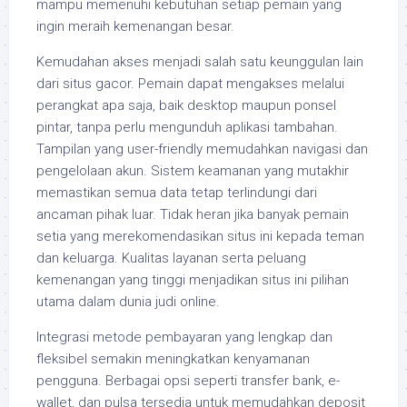
mampu memenuhi kebutuhan setiap pemain yang
ingin meraih kemenangan besar.
Kemudahan akses menjadi salah satu keunggulan lain
dari situs gacor. Pemain dapat mengakses melalui
perangkat apa saja, baik desktop maupun ponsel
pintar, tanpa perlu mengunduh aplikasi tambahan.
Tampilan yang user-friendly memudahkan navigasi dan
pengelolaan akun. Sistem keamanan yang mutakhir
memastikan semua data tetap terlindungi dari
ancaman pihak luar. Tidak heran jika banyak pemain
setia yang merekomendasikan situs ini kepada teman
dan keluarga. Kualitas layanan serta peluang
kemenangan yang tinggi menjadikan situs ini pilihan
utama dalam dunia judi online.
Integrasi metode pembayaran yang lengkap dan
fleksibel semakin meningkatkan kenyamanan
pengguna. Berbagai opsi seperti transfer bank, e-
wallet, dan pulsa tersedia untuk memudahkan deposit