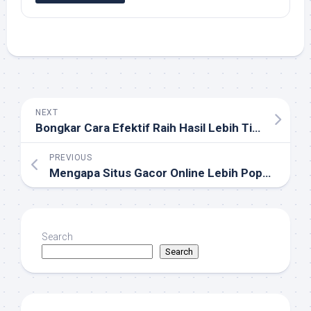
NEXT
Bongkar Cara Efektif Raih Hasil Lebih Tinggi
PREVIOUS
Mengapa Situs Gacor Online Lebih Populer dari Situs Gacor Offline
Search
Search