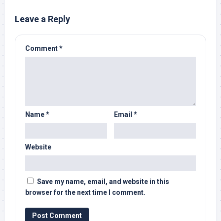
Leave a Reply
Comment
*
Name
*
Email
*
Website
Save my name, email, and website in this
browser for the next time I comment.