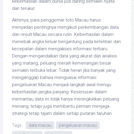
keberhasilan dalam dunia judi daring semakin nyata
dan terukur.
Akhirnya, para penggemar toto Macau harus
menyadari pentingnya mengikuti perkembangan data
dan result Macau secara rutin. Keberhasilan dalam
menebak angka keluar bergantung pada ketelitian dan
kecepatan dalam mengakses informasi terbaru.
Dengan mengandalkan data yang akurat dan analisis
yang matang, peluang meraih kemenangan besar
semakin terbuka lebar. Tidak heran jika banyak yang
menganggap bahwa menguasai informasi
pengeluaran Macau menjadi langkah awal menuju
keberhasilan jangka panjang. Keseriusan dalam
memantau data ini tidak hanya meningkatkan peluang
menang, tetapi juga membantu pemain menjaga
strategi tetap tajam dalam setiap putaran taruhan.
Tags:
data macau
pengeluaran macau