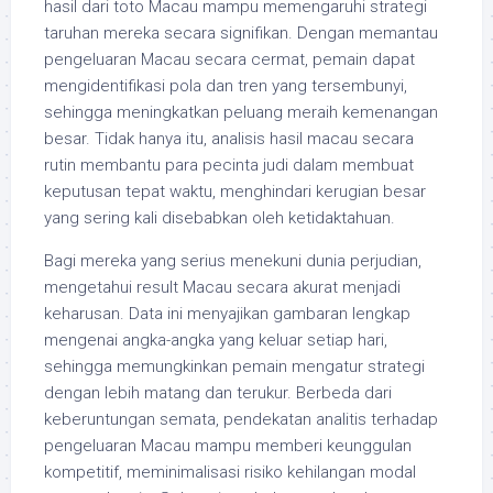
hasil dari toto Macau mampu memengaruhi strategi
taruhan mereka secara signifikan. Dengan memantau
pengeluaran Macau secara cermat, pemain dapat
mengidentifikasi pola dan tren yang tersembunyi,
sehingga meningkatkan peluang meraih kemenangan
besar. Tidak hanya itu, analisis hasil macau secara
rutin membantu para pecinta judi dalam membuat
keputusan tepat waktu, menghindari kerugian besar
yang sering kali disebabkan oleh ketidaktahuan.
Bagi mereka yang serius menekuni dunia perjudian,
mengetahui result Macau secara akurat menjadi
keharusan. Data ini menyajikan gambaran lengkap
mengenai angka-angka yang keluar setiap hari,
sehingga memungkinkan pemain mengatur strategi
dengan lebih matang dan terukur. Berbeda dari
keberuntungan semata, pendekatan analitis terhadap
pengeluaran Macau mampu memberi keunggulan
kompetitif, meminimalisasi risiko kehilangan modal