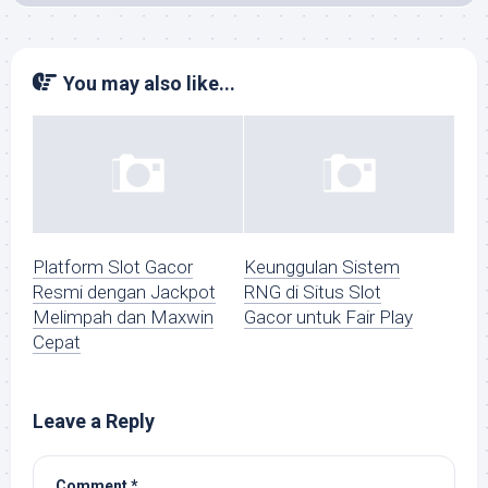
You may also like...
Platform Slot Gacor
Keunggulan Sistem
Resmi dengan Jackpot
RNG di Situs Slot
Melimpah dan Maxwin
Gacor untuk Fair Play
Cepat
Leave a Reply
Comment
*