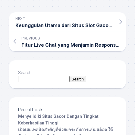
NEXT
Keunggulan Utama dari Situs Slot Gacor yang Membuatnya Berbeda
PREVIOUS
Fitur Live Chat yang Menjamin Respons Cepat di Situs Slot Gacor
Search
Search
Recent Posts
Menyelidiki Situs Gacor Dengan Tingkat
Keberhasilan Tinggi
เปิดเผยเทคนิคสำคัญที่ช่วยยกระดับการเล่น สล็อต ให้