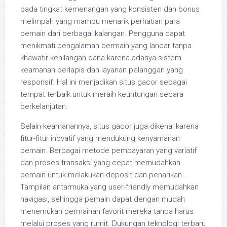
pada tingkat kemenangan yang konsisten dan bonus
melimpah yang mampu menarik perhatian para
pemain dari berbagai kalangan. Pengguna dapat
menikmati pengalaman bermain yang lancar tanpa
khawatir kehilangan dana karena adanya sistem
keamanan berlapis dan layanan pelanggan yang
responsif. Hal ini menjadikan situs gacor sebagai
tempat terbaik untuk meraih keuntungan secara
berkelanjutan.
Selain keamanannya, situs gacor juga dikenal karena
fitur-fitur inovatif yang mendukung kenyamanan
pemain. Berbagai metode pembayaran yang variatif
dan proses transaksi yang cepat memudahkan
pemain untuk melakukan deposit dan penarikan.
Tampilan antarmuka yang user-friendly memudahkan
navigasi, sehingga pemain dapat dengan mudah
menemukan permainan favorit mereka tanpa harus
melalui proses yang rumit. Dukungan teknologi terbaru