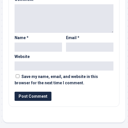
Name
*
Email
*
Website
Save my name, email, and website in this
browser for the next time I comment.